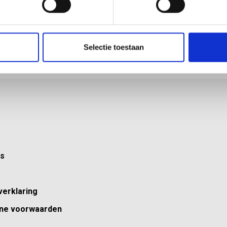
Innovate Xtreme
LJ Innovate Xtr
Primer
Selectie toestaan
ns
verklaring
ne voorwaarden