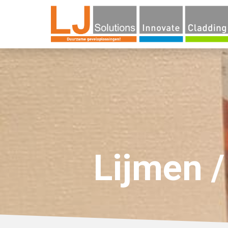
Ho
Lijmen /