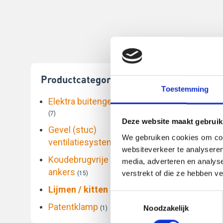
Productcategorieën
Toestemming
Elektra buitengevelisolatie
(7)
Deze website maakt gebruik
Gevel (stuc)
We gebruiken cookies om cont
ventilatiesystemen
(4)
websiteverkeer te analyseren
Koudebrugvrije pluggen /
media, adverteren en analys
ankers
verstrekt of die ze hebben v
(15)
Lijmen / kitten
(3)
Toestemmingsselectie
Patentklamp
Noodzakelijk
(1)