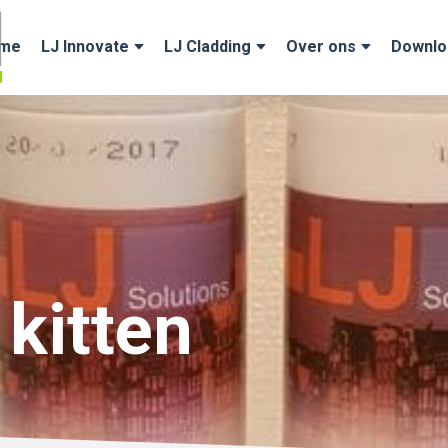
me
LJ Innovate
LJ Cladding
Over ons
Downlo
 kitten