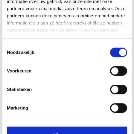
informatie over uw gebruik van onze site met onze
partners voor social media, adverteren en analyse. Deze
Achternaam
partners kunnen deze gegevens combineren met andere
informatie die u aan ze heeft verstrekt of die ze hebben
verzameld op basis van uw gebruik van hun services.
Telefoonnummer
Toestemmingsselectie
Noodzakelijk
Voorkeuren
E-mail*
Statistieken
Je bericht
Marketing