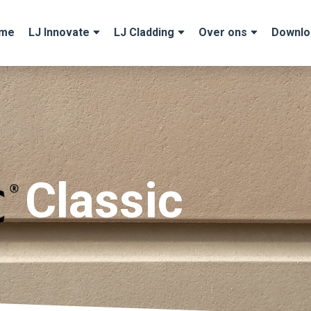
me
LJ Innovate
LJ Cladding
Over ons
Downlo
Classic