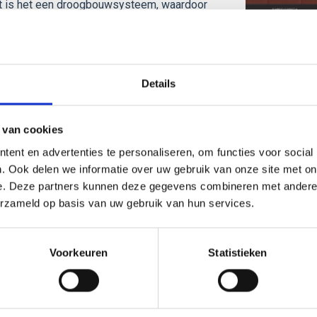
st is het een droogbouwsysteem, waardoor
imum beperkt.
ebonden steenstrips. Het systeem bestaat
eriaal. In combinatie met een geavanceerd
Details
onde gevel op de lange termijn.
 van cookies
em gaat tientallen jaren mee en is volledig
demonteren en op een andere gevel plaatsen.
ent en advertenties te personaliseren, om functies voor social
. Ook delen we informatie over uw gebruik van onze site met on
erd meter.
e. Deze partners kunnen deze gegevens combineren met andere i
erzameld op basis van uw gebruik van hun services.
ge op de bouw.
Voorkeuren
Statistieken