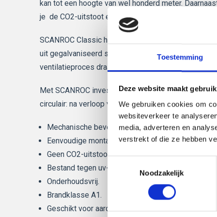
kan tot een hoogte van wel honderd meter. Daarnaa
je de CO2-uitstoot en stikstofproductie tot een min
SCANROC Classic heeft een afwerking van cementg
uit gegalvaniseerd staal met daartussen isolatiemat
Toestemming
ventilatieproces draagt het systeem bij aan een gez
Deze website maakt gebruik
Met SCANROC investeer je in de toekomst. Het syste
circulair: na verloop van tijd kun je het eenvoudig 
We gebruiken cookies om cont
websiteverkeer te analyseren
Mechanische bevestiging tot een hoogte van hond
media, adverteren en analys
verstrekt of die ze hebben v
Eenvoudige montage zonder voegmortel.
Geen CO2-uitstoot en stikstofproductie bij monta
Toestemmingsselectie
Bestand tegen uv-straling, vorst en schimmel.
Noodzakelijk
Onderhoudsvrij.
Brandklasse A1.
Geschikt voor aardbevingsgevoelige gebieden.