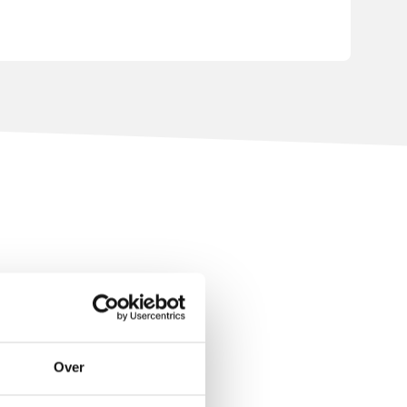
te perfect af te
Over