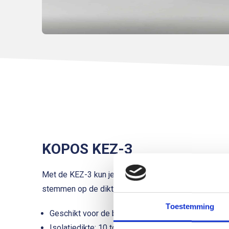
KOPOS KEZ-3
Met de KEZ-3 kun je apparaten koudebrugvrij op buit
stemmen op de dikte van de isolatie.
Toestemming
Geschikt voor de bevestiging van meerdere stopc
Isolatiedikte: 10 tot 25 centimeter.