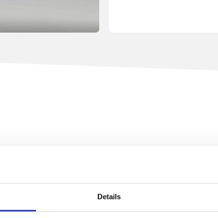
engevelisolatie monteren. De KEZ-3 is dankzij de instelbare diep
Details
ontacten en schakelaars.