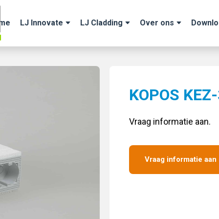
me
LJ Innovate
LJ Cladding
Over ons
Downlo
KOPOS KEZ-
Vraag informatie aan.
Vraag informatie aan