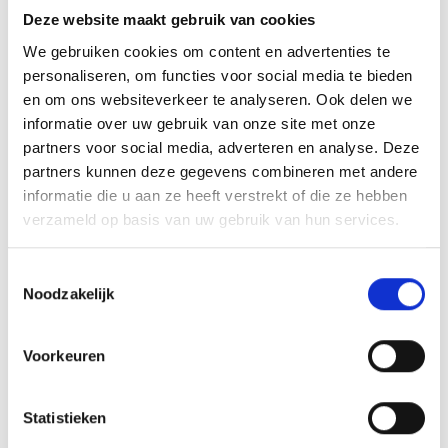
Met de KUZ-VOI kun je apparaten koudebrugvrij op
Deze website maakt gebruik van cookies
buitengevelisolatie monteren. De KUZ-VOI bestaat uit een
We gebruiken cookies om content en advertenties te
robuuste box die dankzij de instelbare diepte perfect af te
personaliseren, om functies voor social media te bieden
stemmen is op de dikte van de isolatie.
en om ons websiteverkeer te analyseren. Ook delen we
informatie over uw gebruik van onze site met onze
Geschikt voor de bevestiging van alle soorten schakelmateriaal
partners voor social media, adverteren en analyse. Deze
en voor buitenkranen.
partners kunnen deze gegevens combineren met andere
Klapdeksel.
informatie die u aan ze heeft verstrekt of die ze hebben
Isolatiedikte: 12 tot 30 centimeter.
verzameld op basis van uw gebruik van hun services.
Apparaten bevestigen aan
Toestemmingsselectie
Noodzakelijk
buitengevelisolatie
Onze apparatenhouders zijn te gebruiken bij zowel nieuwbouw-
Voorkeuren
als renovatieprojecten en voldoen aan de gestelde NEN-normen.
Bovendien heb je keuze uit verschillende types, waardoor er voor
Statistieken
elke situatie een oplossing is.