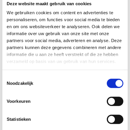
In elke gevel komt vocht voor. Ventileren is essentieel om
Deze website maakt gebruik van cookies
scheuren, algen en schimmels tegen te gaan. Dat geldt zeker bij
We gebruiken cookies om content en advertenties te
niet-geïsoleerd stucwerk. Daarom bieden wij speciaal voor
personaliseren, om functies voor social media te bieden
gestucte gevels het gevelstucventilatierooster.
en om ons websiteverkeer te analyseren. Ook delen we
informatie over uw gebruik van onze site met onze
Speciaal voor gestucte gevels.
partners voor social media, adverteren en analyse. Deze
Geschikt voor nieuwbouw en renovatie.
partners kunnen deze gegevens combineren met andere
Conform NEN-1068.
informatie die u aan ze heeft verstrekt of die ze hebben
Eenvoudige montage.
verzameld op basis van uw gebruik van hun services.
Weert plaagdieren en insecten.
Verkrijgbaar in alle ral-kleuren en uv-bestendig.
Toestemmingsselectie
Noodzakelijk
Gestucte gevel ventileren
Voorkeuren
Het gevelstucventilatierooster zorgt voor optimale ventilatie van
een gestucte gevel. Je boort een gat in de gevel en klemt daarin
het rooster vast. Door dit na de afwerking te doen, komt er geen
Statistieken
voegsel, slijpsel of stucmortel in terecht. Zo investeer je in een