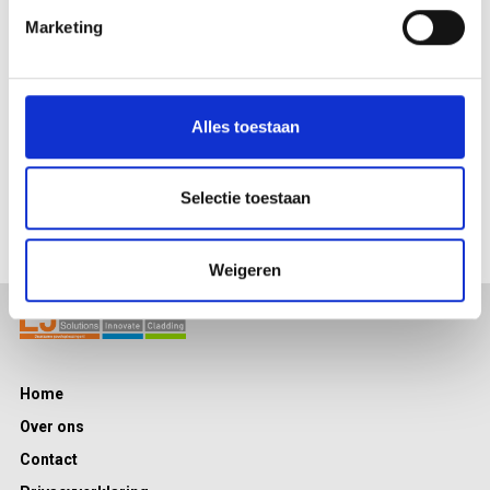
strakke uitstraling én ventileer je volledig volgens de richtlijnen
Marketing
van het Bouwbesluit.
Je kunt het gevelstucventilatierooster toepassen bij zowel
nieuwbouw- als renovatieprojecten. Het rooster is verkrijgbaar in
Alles toestaan
alle ral-kleuren en uv-bestendig. Een mooie en tegelijkertijd
doeltreffende oplossing dus.
Selectie toestaan
Weigeren
Home
Over ons
Contact