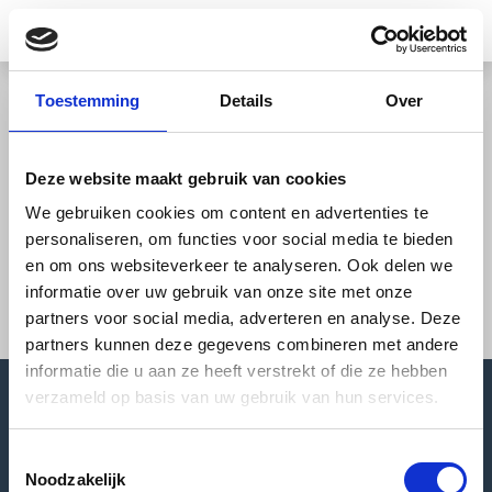
Toestemming
Details
Over
Home
Deze website maakt gebruik van cookies
Over ons
We gebruiken cookies om content en advertenties te
Contact
personaliseren, om functies voor social media te bieden
en om ons websiteverkeer te analyseren. Ook delen we
Privacyverklaring
informatie over uw gebruik van onze site met onze
Algemene voorwaarden
partners voor social media, adverteren en analyse. Deze
partners kunnen deze gegevens combineren met andere
informatie die u aan ze heeft verstrekt of die ze hebben
verzameld op basis van uw gebruik van hun services.
Heb je vragen?
Neem contact met ons op
Toestemmingsselectie
Noodzakelijk