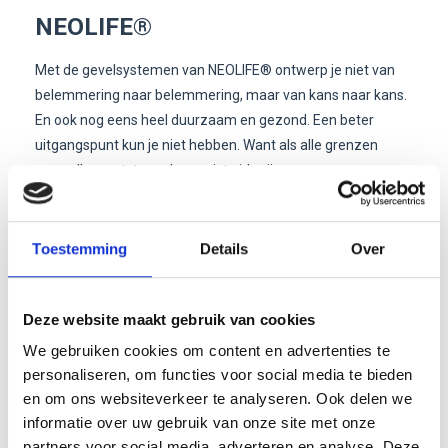
NEOLIFE®
Met de gevelsystemen van NEOLIFE® ontwerp je niet van
belemmering naar belemmering, maar van kans naar kans.
En ook nog eens heel duurzaam en gezond. Een beter
uitgangspunt kun je niet hebben. Want als alle grenzen
wegvallen, ontstaan de mooiste ideeën.
Met NEOLIFE® investeer je in een gezonde toekomst. De
gevelsystemen bestaan uit een natuurzuiver
Toestemming
Details
Over
houtcomposiet die nauwelijks kunststof bevat. De panelen
worden beschermd door lignine, een stof uit het hout zelf,
en blijven door de toevoeging van minerale pigmenten hun
Deze website maakt gebruik van cookies
diepe kleur behouden. Hierdoor zijn ze onderhoudsvrij en
We gebruiken cookies om content en advertenties te
circulair: na verloop van tijd kun je de panelen volledig
personaliseren, om functies voor social media te bieden
hergebruiken of recyclen.
en om ons websiteverkeer te analyseren. Ook delen we
informatie over uw gebruik van onze site met onze
De gevelsystemen van NEOLIFE® maken het mogelijk om
partners voor social media, adverteren en analyse. Deze