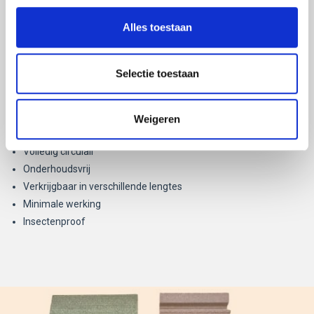
Vaak kun je de panelen zelfs op een bestaande constructie
Alles toestaan
aanbrengen.
Natuurzuiver houtcomposiet
Selectie toestaan
Bijna geen kunststof
Eenvoudige montage
Geen CO2-uitstoot en stikstofproductie bij montage op de
Weigeren
bouw
Volledig circulair
Onderhoudsvrij
Verkrijgbaar in verschillende lengtes
Minimale werking
Insectenproof